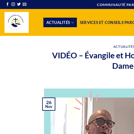
Passer
COMMUNAUTÉ PAROI
au
contenu
ACTUALITÉS
SERVICES ET CONSEILS PAR
ACTUALITÉ
VIDÉO – Évangile et H
Dame-
26
Nov