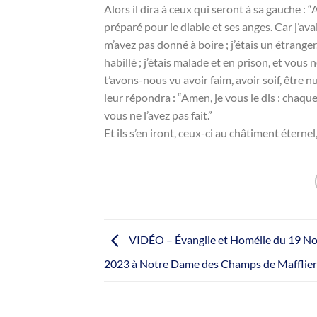
Alors il dira à ceux qui seront à sa gauche : 
préparé pour le diable et ses anges. Car j’ava
m’avez pas donné à boire ; j’étais un étranger,
habillé ; j’étais malade et en prison, et vous 
t’avons-nous vu avoir faim, avoir soif, être n
leur répondra : “Amen, je vous le dis : chaque 
vous ne l’avez pas fait.”
Et ils s’en iront, ceux-ci au châtiment éternel, 
VIDÉO – Évangile et Homélie du 19 N
2023 à Notre Dame des Champs de Mafflier