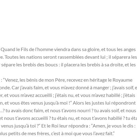
 « Quand le Fils de l’homme viendra dans sa gloire, et tous les anges
ire. Toutes les nations seront rassemblées devant lui ; il séparera les
are les brebis des boucs : il placera les brebis à sa droite, et les
te : “Venez, les bénis de mon Père, recevez en héritage le Royaume
e. Car j’avais faim, et vous m’avez donné à manger ; j’avais soif, 
 et vous m’avez accueilli ; j’étais nu, et vous m’avez habillé ; j’étais
on, et vous êtes venus jusqu’à moi !” Alors les justes lui répondront 
 tu avais donc faim, et nous t’avons nourri ? tu avais soif, et nous
t nous t’avons accueilli ? tu étais nu, et nous t’avons habillé ? tu ét
 jusqu’à toi ?” Et le Roi leur répondra : “Amen, je vous le dis :
lus petits de mes frères, c’est à moi que vous l’avez fait.”