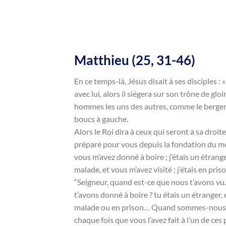
Matthieu (25, 31-46)
En ce temps-là, Jésus disait à ses disciples :
avec lui, alors il siégera sur son trône de glo
hommes les uns des autres, comme le berger sép
boucs à gauche.
Alors le Roi dira à ceux qui seront à sa droi
préparé pour vous depuis la fondation du mond
vous m’avez donné à boire ; j’étais un étranger,
malade, et vous m’avez visité ; j’étais en pris
“Seigneur, quand est-ce que nous t’avons vu…?
t’avons donné à boire ? tu étais un étranger, e
malade ou en prison… Quand sommes-nous venus
chaque fois que vous l’avez fait à l’un de ces p