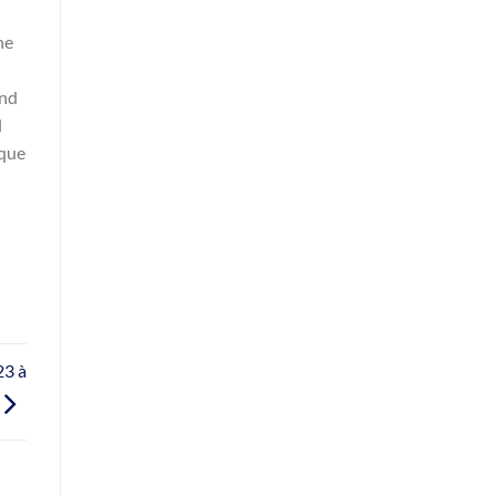
ne
and
l
 que
23 à