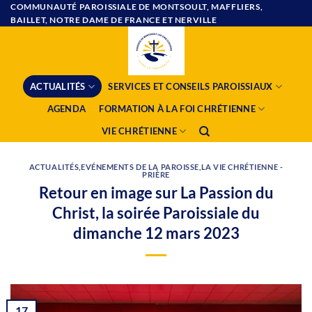
Passer
COMMUNAUTÉ PAROISSIALE DE MONTSOULT, MAFFLIERS,
BAILLET, NOTRE DAME DE FRANCE ET NERVILLE
au
contenu
ACTUALITÉS
SERVICES ET CONSEILS PAROISSIAUX
AGENDA
FORMATION À LA FOI CHRÉTIENNE
VIE CHRÉTIENNE
ACTUALITÉS
,
EVÉNEMENTS DE LA PAROISSE
,
LA VIE CHRÉTIENNE -
PRIÈRE
Retour en image sur La Passion du
Christ, la soirée Paroissiale du
dimanche 12 mars 2023
17