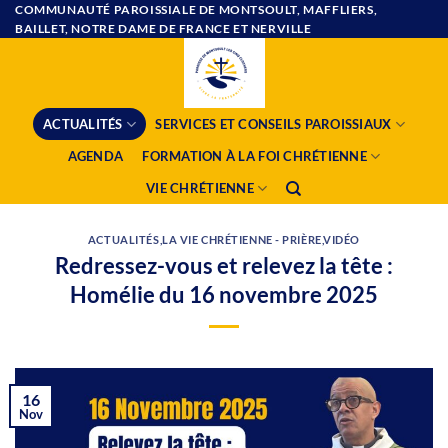
Passer
COMMUNAUTÉ PAROISSIALE DE MONTSOULT, MAFFLIERS,
BAILLET, NOTRE DAME DE FRANCE ET NERVILLE
au
contenu
ACTUALITÉS
SERVICES ET CONSEILS PAROISSIAUX
AGENDA
FORMATION À LA FOI CHRÉTIENNE
VIE CHRÉTIENNE
ACTUALITÉS
,
LA VIE CHRÉTIENNE - PRIÈRE
,
VIDÉO
Redressez-vous et relevez la tête :
Homélie du 16 novembre 2025
16
Nov