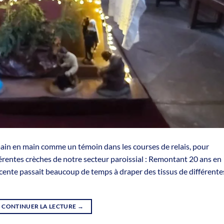
main en main comme un témoin dans les courses de relais, pour
fférentes crèches de notre secteur paroissial : Remontant 20 ans en
escente passait beaucoup de temps à draper des tissus de différente
CONTINUER LA LECTURE
→