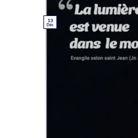
13
Déc